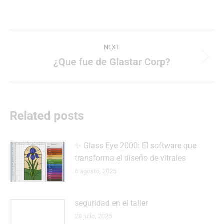
Post
NEXT
navigation
¿Que fue de Glastar Corp?
Next
post:
Related posts
✨ Glass Eye 2000: El software que
transforma el diseño de vitrales
6 agosto, 2025
seguridad en el taller
28 julio, 2025