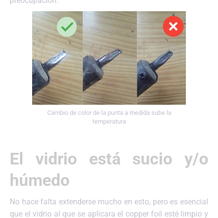
preocupación.
Cambio de color de la punta a medida sube la
temperatura
El vidrio está sucio y/o
húmedo
No hace falta extenderse mucho en esto, pero es esencial
que el vidrio al que se aplicara el copper foil esté limpio y