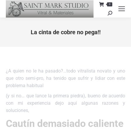
0
Search:
La cinta de cobre no pega!!
You are here:
¿A quien no le ha pasado?…todo vitralista novato y uno
que otro semi-pro, ha tenido que sufrir y lidiar con este
problema habitual
(y si no… que lance la primera piedra), bueno de acuerdo
con mi experiencia dejo aquí algunas razones y
soluciones,
Cautín demasiado caliente