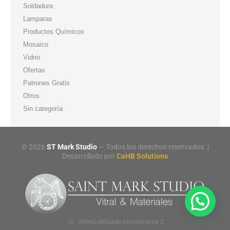
Soldadura
Lamparas
Productos Químicos
Mosaico
Vidrio
Ofertas
Patrones Gratis
Otros
Sin categoría
©
2026
ST Mark Studio
— Todos los derechos reservados. |
Desarrollado por
CaHB Solutions
Menú utilizado previamente 2