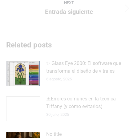
NEXT
Entrada siguiente
Next
post:
Related posts
✨ Glass Eye 2000: El software que
transforma el diseño de vitrales
6 agosto, 2025
⚠️Errores comunes en la técnica
Tiffany (y cómo evitarlos)
30 julio, 2025
No title