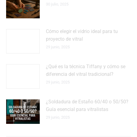
30 julio, 2025
Cómo elegir el vidrio ideal para tu
proyecto de vitral
29 junio, 2025
¿Qué es la técnica Tiffany y cómo se
diferencia del vitral tradicional?
29 junio, 2025
¿Soldadura de Estaño 60/40 o 50/50?
Guía esencial para vitralistas
29 junio, 2025