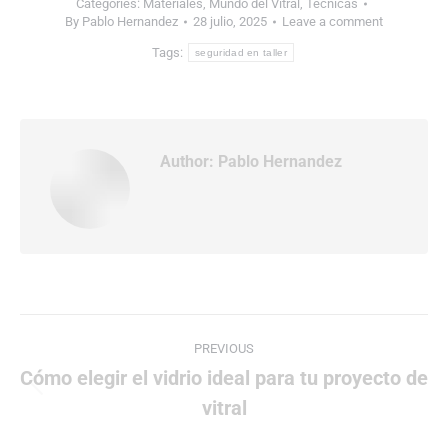
Categories:
Materiales
,
Mundo del Vitral
,
Técnicas
By
Pablo Hernandez
28 julio, 2025
Leave a comment
Tags:
seguridad en taller
Author:
Pablo Hernandez
Post
PREVIOUS
navigation
Cómo elegir el vidrio ideal para tu proyecto de
Previous
vitral
post: