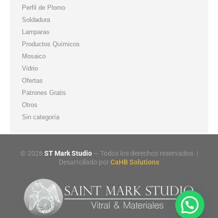
Perfil de Plomo
Soldadura
Lamparas
Productos Químicos
Mosaico
Vidrio
Ofertas
Patrones Gratis
Otros
Sin categoría
©
2026
ST Mark Studio
— Todos los derechos reservados. |
Desarrollado por
CaHB Solutions