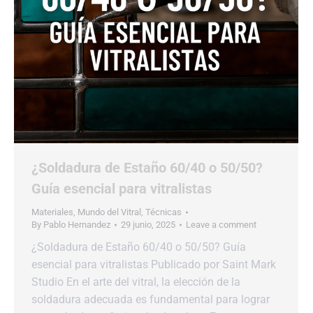
¿Soldadura de Estaño 60/40 o 50/50?
Guía esencial para vitralistas
Materiales
,
Mundo del Vitral
,
Técnicas
By
Pablo Hernandez
29 junio, 2025
Leave a comment
¿Soldadura de Estaño 60/40 o 50/50? Guía
esencial para vitralistas Publicado por Saint Mark
Studio En el arte del vitral, la elección de la
soldadura adecuada es fundamental para lograr