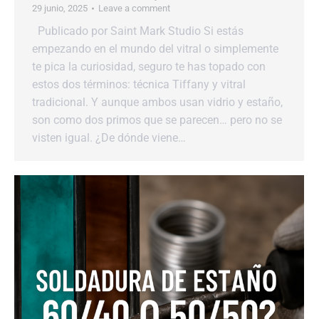
29 junio, 2025
Leave a comment
Publicado por Saint Mark Studio Si estás
empezando en el mundo del vitral o simplemente
te pica la curiosidad, seguro te has topado con
estos dos términos: técnica Tiffany y vitral
tradicional. Y aunque ambos usan vidrio y estaño,
son como dos primos que se parecen… pero no se
visten igual. ¿De dónde viene…