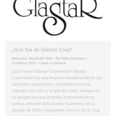
¿Que fue de Glastar Corp?
Materiales
,
Mundo del Vitral
By
Pablo Hernandez
19 febrero, 2023
Leave a comment
¿Qué fue de Glastar Corporation? Glastar
Corporation fue una empresa estadounidense que
fabricaba maquinaria y suministros para la
industria del vidrio y el arte del vidrio. Aunque en
su apogeo fue una empresa importante en su
campo, enfrentó dificultades financieras en la
década de 2000 y finalmente cerró en 2016. Una