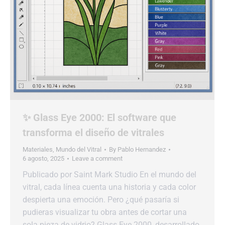
✨ Glass Eye 2000: El software que
transforma el diseño de vitrales
Materiales
,
Mundo del Vitral
By
Pablo Hernandez
6 agosto, 2025
Leave a comment
Publicado por Saint Mark Studio En el mundo del
vitral, cada línea cuenta una historia y cada color
despierta una emoción. Pero ¿qué pasaría si
pudieras visualizar tu obra antes de cortar una
sola pieza de vidrio? Glass Eye 2000, desarrollado