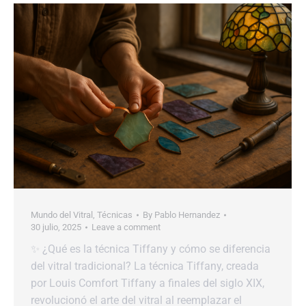
Mundo del Vitral
,
Técnicas
By
Pablo Hernandez
30 julio, 2025
Leave a comment
✨ ¿Qué es la técnica Tiffany y cómo se diferencia
del vitral tradicional? La técnica Tiffany, creada
por Louis Comfort Tiffany a finales del siglo XIX,
revolucionó el arte del vitral al reemplazar el