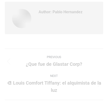
Author:
Pablo Hernandez
Post
PREVIOUS
navigation
¿Que fue de Glastar Corp?
Previous
post:
NEXT
🎨 Louis Comfort Tiffany: el alquimista de la
Next
luz
post: