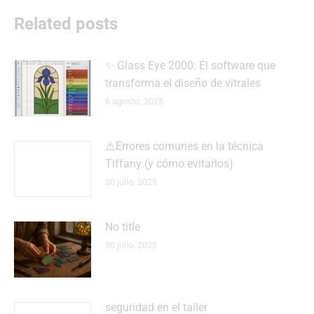
Related posts
✨ Glass Eye 2000: El software que
transforma el diseño de vitrales
6 agosto, 2025
⚠️Errores comunes en la técnica
Tiffany (y cómo evitarlos)
30 julio, 2025
No title
30 julio, 2025
seguridad en el taller