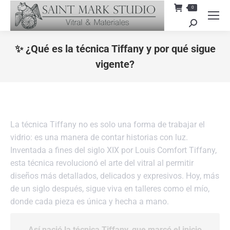
0
Search:
✨ ¿Qué es la técnica Tiffany y por qué sigue
vigente?
You are here:
La técnica Tiffany no es solo una forma de trabajar el
vidrio: es una manera de contar historias con luz.
Inventada a fines del siglo XIX por Louis Comfort Tiffany,
esta técnica revolucionó el arte del vitral al permitir
diseños más detallados, delicados y expresivos. Hoy, más
de un siglo después, sigue viva en talleres como el mío,
donde cada pieza es única y hecha a mano.
Así nació la técnica Tiffany, que marcó el inicio