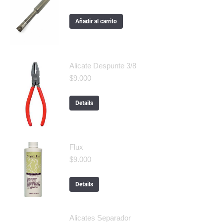
Añadir al carrito
Alicate Despunte 3/8
$
9.000
Details
Flux
$
9.000
Details
Alicates Separador