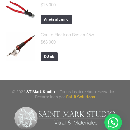
$
15.000
Añadir al carrito
Cautín Eléctrico Básico 45w
$
68.000
Details
©
2026
ST Mark Studio
— Todos los derechos reservados. |
Desarrollado por
CaHB Solutions