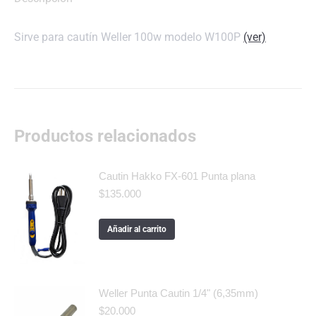
Sirve para cautín Weller 100w modelo W100P
(ver)
Productos relacionados
Cautin Hakko FX-601 Punta plana
$
135.000
Añadir al carrito
Weller Punta Cautin 1/4" (6,35mm)
$
20.000