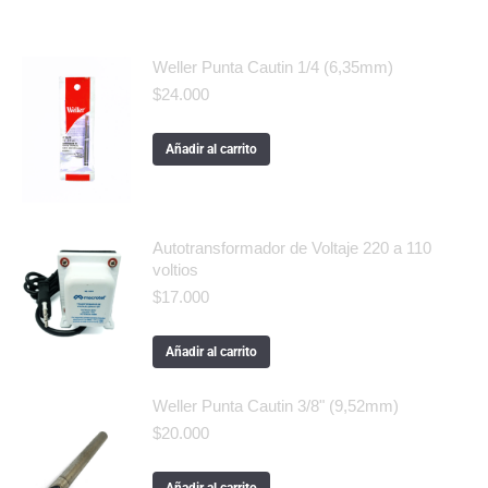
Weller Punta Cautin 1/4 (6,35mm)
$
24.000
Añadir al carrito
Autotransformador de Voltaje 220 a 110
voltios
$
17.000
Añadir al carrito
Weller Punta Cautin 3/8" (9,52mm)
$
20.000
Añadir al carrito