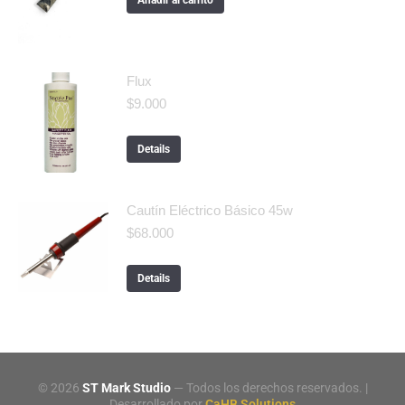
Flux
$
9.000
Details
Cautín Eléctrico Básico 45w
$
68.000
Details
©
2026
ST Mark Studio
— Todos los derechos reservados. |
Desarrollado por
CaHB Solutions