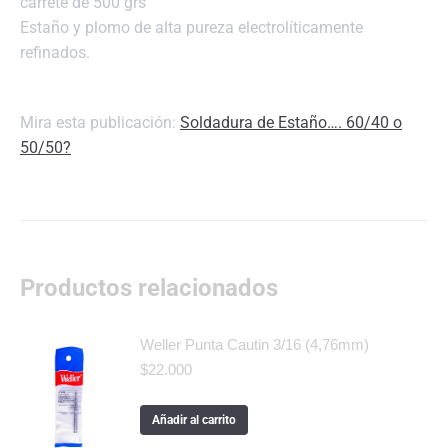
carrete de 500 grs
Estaño y plomo de alta pureza electrolíticamente
refinados.
Mira esta publicación:
Soldadura de Estaño…. 60/40 o
50/50?
Productos relacionados
Weller Punta Cautin 3/16 (4,76mm)
$
22.000
Añadir al carrito