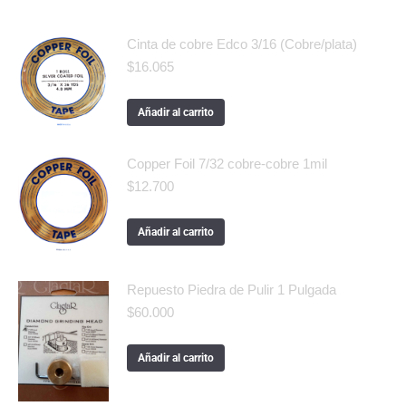
Cinta de cobre Edco 3/16 (Cobre/plata)
$
16.065
Añadir al carrito
Copper Foil 7/32 cobre-cobre 1mil
$
12.700
Añadir al carrito
Repuesto Piedra de Pulir 1 Pulgada
$
60.000
Añadir al carrito