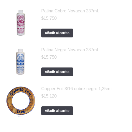
Patina Cobre Novacan 237ml.
$
15.750
Añadir al carrito
Patina Negra Novacan 237ml.
$
15.750
Añadir al carrito
Copper Foil 3/16 cobre-negro 1,25mil
$
15.120
Añadir al carrito