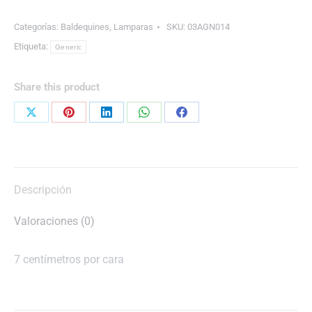
cantidad
Categorías:
Baldequines
,
Lamparas
SKU:
03AGN014
Etiqueta:
Generic
Share this product
Share
Share
Share
Share
Share
on
on
on
on
on
X
Pinterest
LinkedIn
WhatsApp
Facebook
Descripción
Valoraciones (0)
7 centímetros por cara