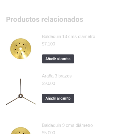
Productos relacionados
Baldequin 13 cms diámetro
$
7.100
Añadir al carrito
Araña 3 brazos
$
9.000
Añadir al carrito
Baldaquin 9 cms diámetro
$
5.000