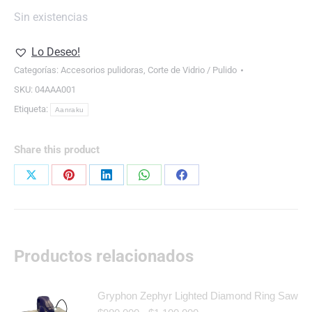
Sin existencias
Lo Deseo!
Categorías:
Accesorios pulidoras
,
Corte de Vidrio / Pulido
SKU:
04AAA001
Etiqueta:
Aanraku
Share this product
Share
Share
Share
Share
Share
on
on
on
on
on
X
Pinterest
LinkedIn
WhatsApp
Facebook
Productos relacionados
Gryphon Zephyr Lighted Diamond Ring Saw